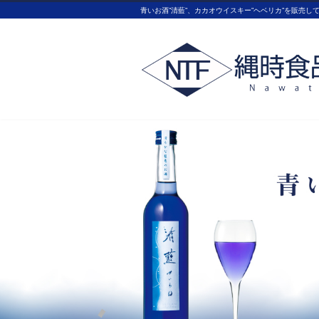
青いお酒”清藍”、カカオウイスキー”ヘベリカ”を販売し