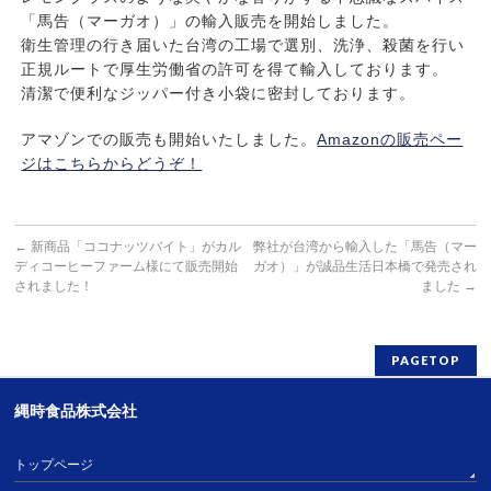
「馬告（マーガオ）」の輸入販売を開始しました。
衛生管理の行き届いた台湾の工場で選別、洗浄、殺菌を行い
正規ルートで厚生労働省の許可を得て輸入しております。
清潔で便利なジッパー付き小袋に密封しております。
アマゾンでの販売も開始いたしました。
Amazonの販売ペー
ジはこちらからどうぞ！
←
新商品「ココナッツバイト」がカル
弊社が台湾から輸入した「馬告（マー
ディコーヒーファーム様にて販売開始
ガオ）」が誠品生活日本橋で発売され
されました！
ました
→
PAGETOP
縄時食品株式会社
トップページ